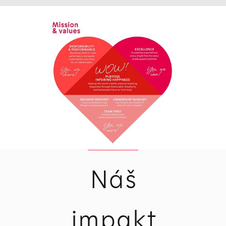
Náš
impakt