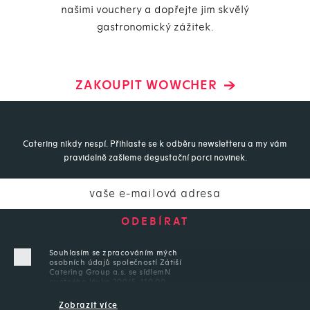
našimi vouchery a dopřejte jim skvělý
gastronomický zážitek.
ZAKOUPIT WOWCHER
Catering nikdy nespí. Přihlaste se k odběru newsletteru a my vám
pravidelně zašleme degustační porci novinek.
Souhlasím se zpracováním mých
osobních údajů společností Zátiší
Catering Group a.s. se sídlemN
ovotného lávka 200/5, 110 00
Praha 1, IČ: 152 69 574, aby tyto
údaje byly zpracovány za účelem
Zobrazit více