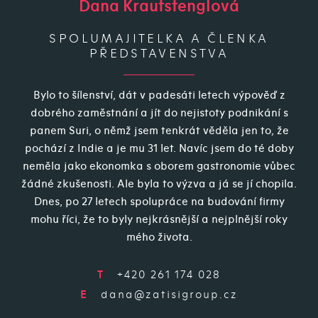
Dana Krautstenglová
SPOLUMAJITELKA A ČLENKA
PŘEDSTAVENSTVA
Bylo to šílenství, dát v padesáti letech výpověď z
dobrého zaměstnání a jít do nejistoty podnikání s
panem Suri, o němž jsem tenkrát věděla jen to, že
pochází z Indie a je mu 31 let. Navíc jsem do té doby
neměla jako ekonomka s oborem gastronomie vůbec
žádné zkušenosti. Ale byla to výzva a já se jí chopila.
Dnes, po 27 letech spolupráce na budování firmy
mohu říci, že to byly nejkrásnější a nejplnější roky
mého života.
T
+420 261 174 028
E
dana@zatisigroup.cz