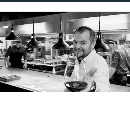
Pavel Štěpánek
MANAŽER RESTAURACE MLÝNEC