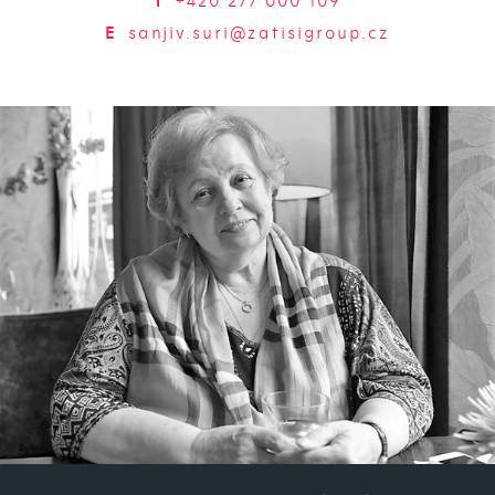
T
+420 277 000 109
E
sanjiv.suri@zatisigroup.cz