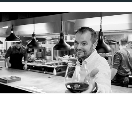
Pavel Štěpánek
MANAŽER RESTAURACE MLÝNEC