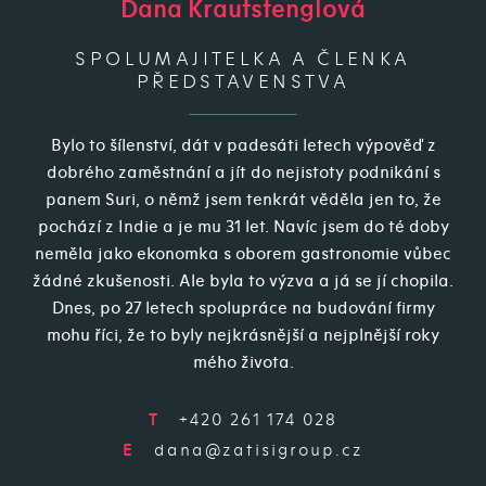
Dana Krautstenglová
SPOLUMAJITELKA A ČLENKA
PŘEDSTAVENSTVA
Bylo to šílenství, dát v padesáti letech výpověď z
dobrého zaměstnání a jít do nejistoty podnikání s
panem Suri, o němž jsem tenkrát věděla jen to, že
pochází z Indie a je mu 31 let. Navíc jsem do té doby
neměla jako ekonomka s oborem gastronomie vůbec
žádné zkušenosti. Ale byla to výzva a já se jí chopila.
Dnes, po 27 letech spolupráce na budování firmy
mohu říci, že to byly nejkrásnější a nejplnější roky
mého života.
T
+420 261 174 028
E
dana@zatisigroup.cz