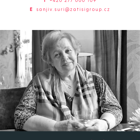
T
+420 277 000 109
E
sanjiv.suri@zatisigroup.cz