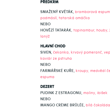
PŘEDKRM
SMAŽENÝ KVĚTÁK,
bramborová espum
podmáslí, tatarská omáčka
NEBO
HOVĚZÍ TATARÁK
,
topinambur, houby, 
lanýž
HLAVNÍ CHOD
SIVEN,
čekanka, krvavý pomeranč, vep
kaviár ze pstruha
NEBO
FARMÁŘSKÉ KUŘE,
kroupy, medvědí če
espuma
DEZERT
PUDINK Z ESTRAGONU,
maliny, ibišek
NEBO
MANGO CRÈME BRÛLÉE,
bílá čokolád