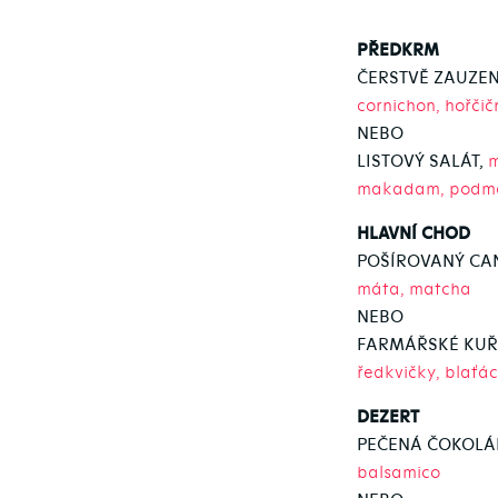
PŘEDKRM
ČERSTVĚ ZAUZEN
cornichon, hořči
NEBO
LISTOVÝ SALÁT,
m
makadam, podmá
HLAVNÍ CHOD
POŠÍROVANÝ CA
máta, matcha
NEBO
FARMÁŘSKÉ KUŘE
ředkvičky, blaťá
DEZERT
PEČENÁ ČOKOLÁ
balsamico