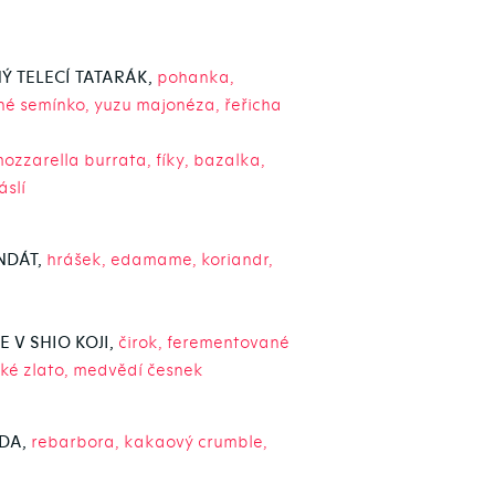
Ý TELECÍ TATARÁK,
pohanka,
čné semínko, yuzu majonéza, řeřicha
ozzarella burrata, fíky, bazalka,
slí
NDÁT,
hrášek, edamame, koriandr,
 V SHIO KOJI,
čirok, ferementované
cké zlato, medvědí česnek
DA,
rebarbora, kakaový crumble,