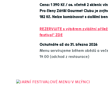
Cena: 1 390 Kč / os. včetně 2 sklenic ví
Pro členy Zátiší Gourmet Clubu je zvý
182 Kč. Nelze kombinovat s dalšími bene
REZERVUJTE s výběrem zvláštní příleži
festival" ZDE
Ochutnáte až do 31. března 2026
Menu servírujeme během obědů a večeř
19.00 (odchod z restaurace)