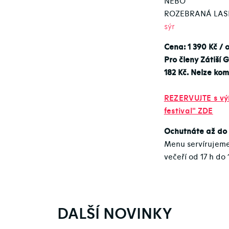
NEBO
ROZEBRANÁ LAS
sýr
Cena: 1 390 Kč / o
Pro členy Zátiší
182 Kč. Nelze kom
REZERVUJTE s výb
festival" ZDE
Ochutnáte až do 
Menu servírujem
večeří od 17 h do
DALŠÍ NOVINKY