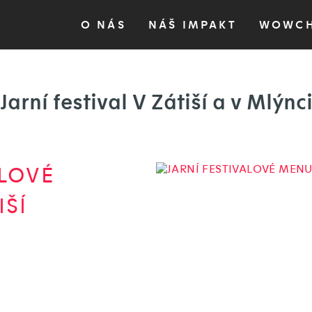
O NÁS
NÁŠ IMPAKT
WOWC
Jarní festival V Zátiší a v Mlýnc
ALOVÉ
IŠÍ