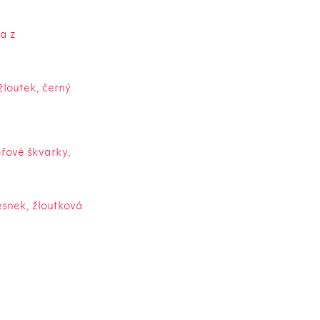
a z
žloutek, černý
řové škvarky,
snek, žloutková
a