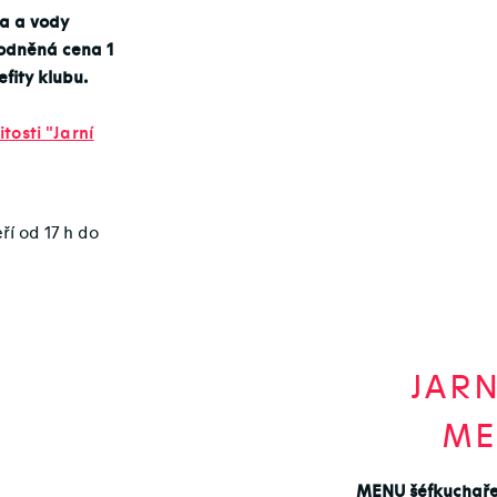
na a vody
hodněná cena 1
fity klubu.
tosti "Jarní
í od 17 h do
JARN
ME
MENU šéfkuchaře