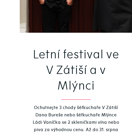
Letní festival ve
V Zátiší a v
Mlýnci
Ochutnejte 3 chody šéfkuchaře V Zátiší
Dana Bureše nebo šéfkuchaře Mlýnce
Ládi Vaníčka se 2 skleničkami vína nebo
piva za výhodnou cenu. Až do 31. srpna