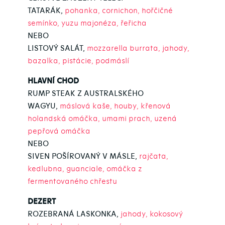
TATARÁK,
pohanka, cornichon, hořčičné
semínko, yuzu majonéza, řeřicha
NEBO
LISTOVÝ SALÁT,
mozzarella burrata, jahody,
bazalka, pistácie, podmáslí
HLAVNÍ CHOD
RUMP STEAK Z AUSTRALSKÉHO
WAGYU,
máslová kaše, houby, křenová
holandská omáčka, umami prach, uzená
pepřová omáčka
NEBO
SIVEN POŠÍROVANÝ V MÁSLE,
rajčata,
kedlubna, guanciale, omáčka z
fermentovaného chřestu
DEZERT
ROZEBRANÁ LASKONKA,
jahody, kokosový