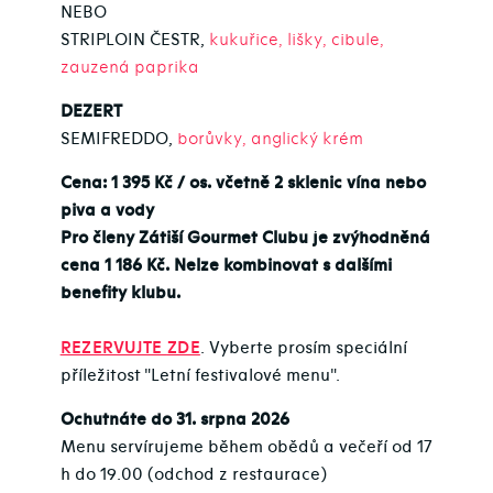
NEBO
STRIPLOIN ČESTR,
kukuřice, lišky, cibule,
zauzená paprika
DEZERT
SEMIFREDDO,
borůvky, anglický krém
Cena: 1 395 Kč / os. včetně 2 sklenic vína nebo
piva a vody
Pro členy Zátiší Gourmet Clubu je zvýhodněná
cena 1 186 Kč. Nelze kombinovat s dalšími
benefity klubu.
REZERVUJTE
ZDE
. Vyberte prosím speciální
příležitost "Letní festivalové menu".
Ochutnáte do 31. srpna 2026
Menu servírujeme během obědů a večeří od 17
h do 19.00 (odchod z restaurace)