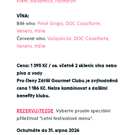
krém, balsamico, rozmarýn
VÍNA:
Bílé víno:
Pinot Grigio, DOC Casalforte,
Veneto, Itálie
Červené víno:
Vallpolicila, DOC Casalforte,
Veneto, Itálie
Cena: 1 395 Kč / os. včetně 2 sklenic vína nebo
piva a vody
Pro členy Zátiší Gourmet Clubu je zvýhodněná
cena 1 186 Kč. Nelze kombinovat s dalšími
benefity klubu.
REZERVUJTE
ZDE
. Vyberte prosím speciální
příležitost "Letní festivalové menu".
Ochutnáte do 31. srpna 2026