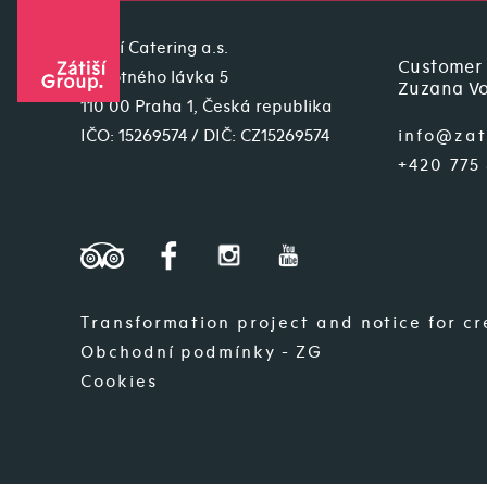
Zátiší Catering a.s.
Customer 
Novotného lávka 5
Zuzana Vo
110 00 Praha 1, Česká republika
IČO: 15269574 / DIČ: CZ15269574
info@zat
+420 775
Transformation project and notice for c
Obchodní podmínky - ZG
Cookies