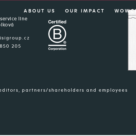
ABOUT US
OUR IMPACT
WOWC
service line
lková
isigroup.cz
 850 205
reditors, partners/shareholders and employees